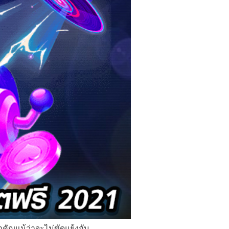
ำคัญแม้ว่าจะไม่ขัดแย้งกับ