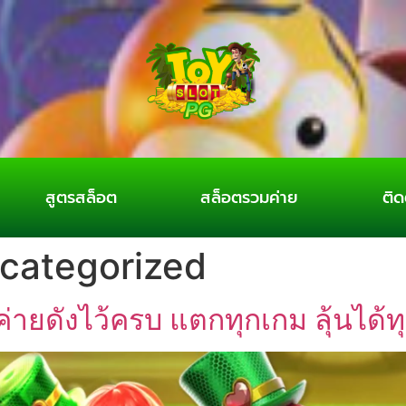
สูตรสล็อต
สล็อตรวมค่าย
ติด
categorized
ายดังไว้ครบ แตกทุกเกม ลุ้นได้ทุ