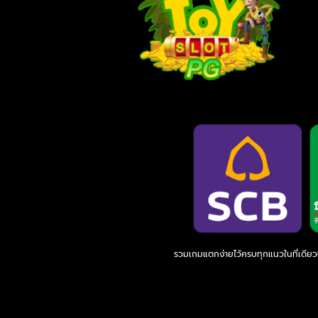
รวมเกมแตกง่ายไว้ครบทุกแนวในที่เดีย