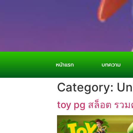
หน้าแรก
บทความ
Category:
Un
toy pg สล็อต รวมค่