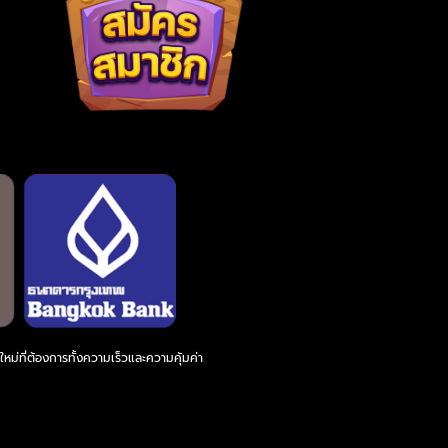
คใหม่ที่ต้องการทั้งความเร็วและความคุ้มค่า