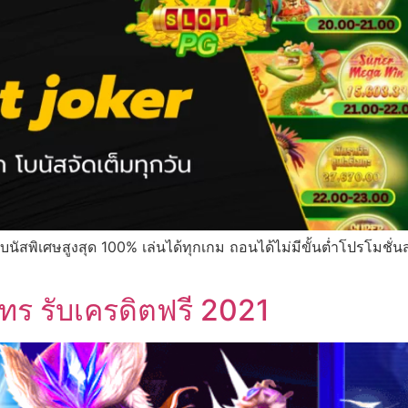
นัสพิเศษสูงสุด 100% เล่นได้ทุกเกม ถอนได้ไม่มีขั้นต่ำโปรโมชั่นส
โทร รับเครดิตฟรี 2021