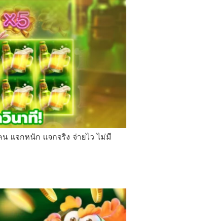
ุกคน แจกหนัก แจกจริง จ่ายไว ไม่มี