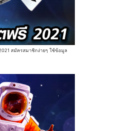
 2021 สมัครสมาชิกง่ายๆ ใช้ข้อมูล