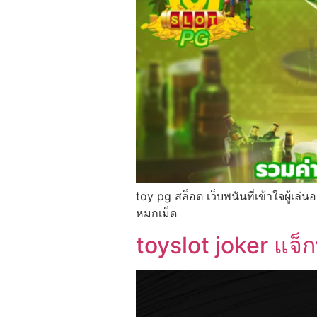
toy pg สล็อต เว็บพนันที่เข้าใจผู้เล่
หมกเม็ด
toyslot joker แจ็