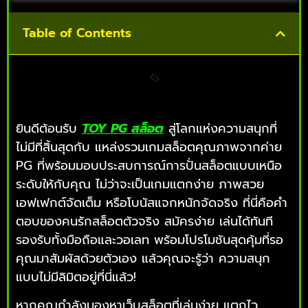
Table of Contents
ยินดีต้อนรับ
TOY PG สล็อต
สู่โลกแห่งความสนุกที่
ไม่มีที่สิ้นสุดกับ แหล่งรวมเกมสล็อตคุณภาพจากค่าย
PG ที่พร้อมมอบประสบการณ์การปั่นสล็อตแบบเหนือ
ระดับให้กับคุณ ไม่ว่าจะเป็นเกมแตกง่าย ภาพสวย
เอฟเฟกต์จัดเต็ม หรือโบนัสแจกหนักจัดจริง ที่นี่คือคำ
ตอบของคนรักสล็อตตัวจริง สมัครง่าย เล่นได้ทันที
รองรับทั้งมือถือและวอเลท พร้อมโปรโมชันสุดคุ้มที่รอ
คุณมาสัมผัสด้วยตัวเอง แล้วคุณจะรู้ว่า ความสนุก
แบบไม่มีลิมิตอยู่ที่นี่แล้ว!
หากคุณกำลังมองหาเว็บสล็อตที่เล่นง่าย แตกไว