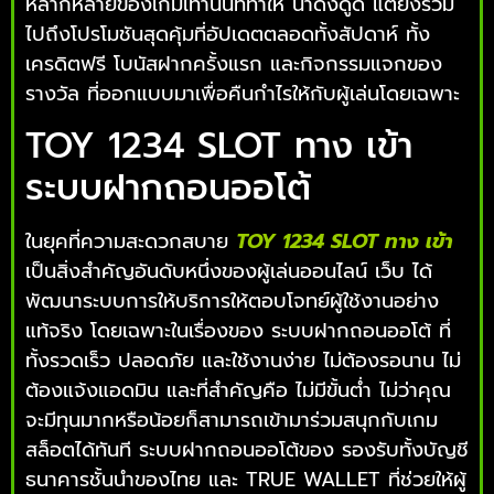
หลากหลายของเกมเท่านั้นที่ทำให้ น่าดึงดูด แต่ยังรวม
ไปถึงโปรโมชันสุดคุ้มที่อัปเดตตลอดทั้งสัปดาห์ ทั้ง
เครดิตฟรี โบนัสฝากครั้งแรก และกิจกรรมแจกของ
รางวัล ที่ออกแบบมาเพื่อคืนกำไรให้กับผู้เล่นโดยเฉพาะ
TOY 1234 SLOT ทาง เข้า
ระบบฝากถอนออโต้
ในยุคที่ความสะดวกสบาย
TOY 1234 SLOT ทาง เข้า
เป็นสิ่งสำคัญอันดับหนึ่งของผู้เล่นออนไลน์ เว็บ ได้
พัฒนาระบบการให้บริการให้ตอบโจทย์ผู้ใช้งานอย่าง
แท้จริง โดยเฉพาะในเรื่องของ ระบบฝากถอนออโต้ ที่
ทั้งรวดเร็ว ปลอดภัย และใช้งานง่าย ไม่ต้องรอนาน ไม่
ต้องแจ้งแอดมิน และที่สำคัญคือ ไม่มีขั้นต่ำ ไม่ว่าคุณ
จะมีทุนมากหรือน้อยก็สามารถเข้ามาร่วมสนุกกับเกม
สล็อตได้ทันที ระบบฝากถอนออโต้ของ รองรับทั้งบัญชี
ธนาคารชั้นนำของไทย และ TRUE WALLET ที่ช่วยให้ผู้