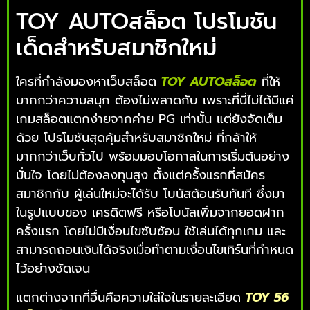
TOY AUTOสล็อต โปรโมชัน
เด็ดสำหรับสมาชิกใหม่
ใครที่กำลังมองหาเว็บสล็อต
TOY AUTOสล็อต
ที่ให้
มากกว่าความสนุก ต้องไม่พลาดกับ เพราะที่นี่ไม่ได้มีแค่
เกมสล็อตแตกง่ายจากค่าย PG เท่านั้น แต่ยังจัดเต็ม
ด้วย โปรโมชันสุดคุ้มสำหรับสมาชิกใหม่ ที่กล้าให้
มากกว่าเว็บทั่วไป พร้อมมอบโอกาสในการเริ่มต้นอย่าง
มั่นใจ โดยไม่ต้องลงทุนสูง ตั้งแต่ครั้งแรกที่สมัคร
สมาชิกกับ ผู้เล่นใหม่จะได้รับ โบนัสต้อนรับทันที ซึ่งมา
ในรูปแบบของ เครดิตฟรี หรือโบนัสเพิ่มจากยอดฝาก
ครั้งแรก โดยไม่มีเงื่อนไขซับซ้อน ใช้เล่นได้ทุกเกม และ
สามารถถอนเงินได้จริงเมื่อทำตามเงื่อนไขเทิร์นที่กำหนด
ไว้อย่างชัดเจน
แตกต่างจากที่อื่นคือความใส่ใจในรายละเอียด
TOY 56