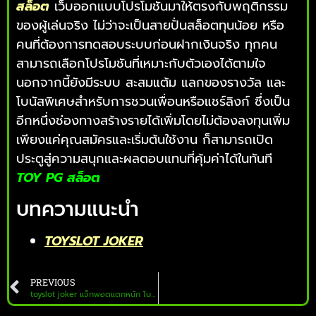
สล็อต
เว็บออกแบบโปรโมชันมาให้ตรงกับพฤติกรรม
ของผู้เล่นจริง ไม่ว่าจะเป็นสายปั่นสล็อตทุนน้อย หรือ
คนที่ต้องการทดสอบระบบก่อนฝากเงินจริง ทุกคน
สามารถเลือกโปรโมชันที่เหมาะกับตัวเองได้ตามใจ
นอกจากนี้ยังมีระบบ สะสมแต้ม แลกของรางวัล และ
โบนัสพิเศษสำหรับการชวนเพื่อนหรือแชร์ลิงก์ ซึ่งเป็น
อีกหนึ่งช่องทางสร้างรายได้เพิ่มโดยไม่ต้องลงทุนเพิ่ม
เพียงแค่คุณสมัครและเริ่มต้นใช้งาน ก็สามารถเปิด
ประตูสู่ความสนุกและผลตอบแทนที่คุ้มค่าได้ในทันที
TOY PG สล็อต
บทความแนะนำ
TOYSLOT JOKER
PREVIOUS
toyslot joker แจ็กพอตแตกหนัก โบนัสจัดเต็มทุกวัน