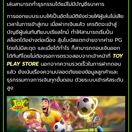
เล่นสามารถทำธุรกรรมได้แม้ไม่มีบัญชีธนาคาร
การออกแบบระบบให้เป็นอัตโนมัติยังช่วยให้ผู้เล่นไม่เสีย
เวลาในการเข้าสู่เกม เมื่อฝากเงินแล้ว เครดิตจะเข้าสู่
บัญชีผู้เล่นทันทีแบบเรียลไทม์ ทำให้สามารถเริ่มปั่น
สล็อตได้อย่างต่อเนื่อง ลุ้นโบนัสแตกง่ายจากค่าย PG
โดยไม่มีสะดุด และเมื่อได้กำไร ก็สามารถถอนเงินออก
ได้ทันทีโดยไม่ต้องรอการตรวจสอบจากเจ้าหน้าที่
TOY
PLAY STO
R
E
นอกจากความรวดเร็วในการฝากถอน
แล้ว ยังเน้นเรื่องความปลอดภัยของข้อมูลลูกค้าและ
ธุรกรรมทางการเงินทุกขั้นตอน ด้วยระบบเข้ารหัสระดับ
สูง