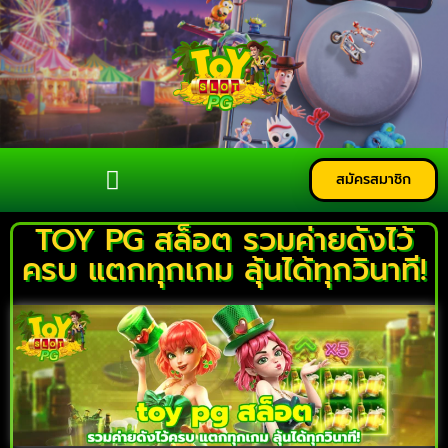
สมัครสมาชิก
TOY PG สล็อต รวมค่ายดังไว้
ครบ แตกทุกเกม ลุ้นได้ทุกวินาที!